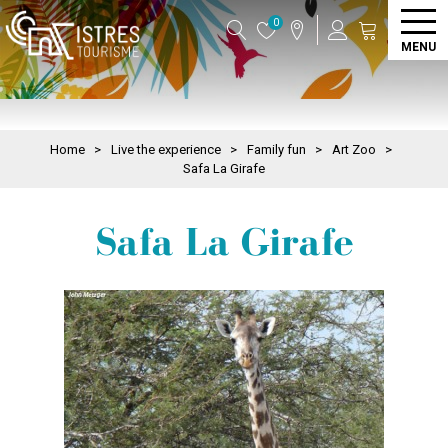
0
MENU
Home
>
Live the experience
>
Family fun
>
Art Zoo
>
Safa La Girafe
Safa La Girafe