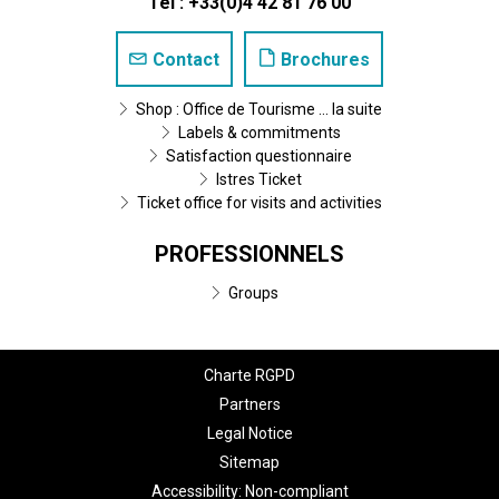
Tel : +33(0)4 42 81 76 00
Contact
Brochures
Shop : Office de Tourisme ... la suite
Labels & commitments
Satisfaction questionnaire
Istres Ticket
Ticket office for visits and activities
PROFESSIONNELS
Groups
Charte RGPD
Partners
Legal Notice
Sitemap
Accessibility: Non-compliant