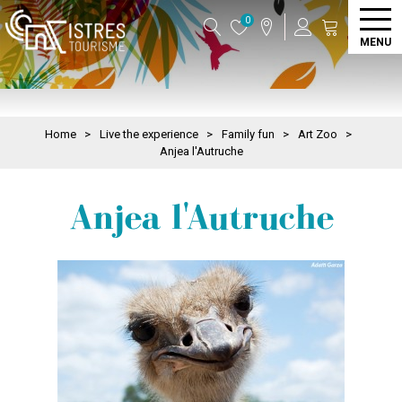
0
MENU
Home
>
Live the experience
>
Family fun
>
Art Zoo
>
Anjea l'Autruche
Anjea l'Autruche