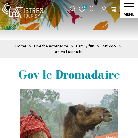
0
MENU
Home
>
Live the experience
>
Family fun
>
Art Zoo
>
Anjea l'Autruche
Gov le Dromadaire