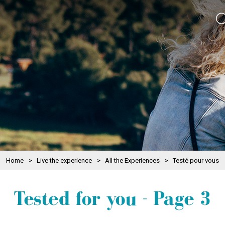
Home
>
Live the experience
>
All the Experiences
>
Testé pour vous
Tested for you - Page 3